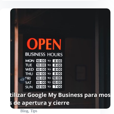
My
Business
para
programar
citas
y
reservas
Blog
,
Tips