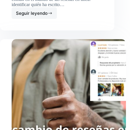
identificar quién ha escrito…
Seguir leyendo
¿Cómo
saber
quien
ha
escrito
una
reseña
en
Google
My
Business?