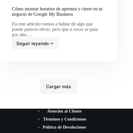
Cómo mostrar horarios de apertura y cierre en tu
negocio de Google My Business
En este artículo vamos a hablar de algo que
puede parecer obvio, pero que a veces se pasa
por alto:…
Seguir leyendo
Cómo
mostrar
horarios
de
apertura
y
cierre
en
Cargar más
tu
negocio
de
Google
Atención al Cliente
My
Business
Términos y Condiciones
Política de Devoluciones