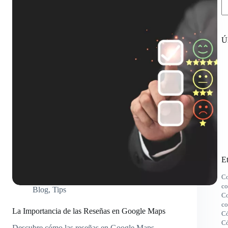
Úl
Et
Co
co
Blog
,
Tips
Co
co
La Importancia de las Reseñas en Google Maps
Có
Có
Descubre cómo las reseñas en Google Maps