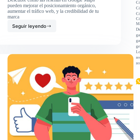
Có
pueden mejorar el posicionamiento orgánico,
Có
aumentar el tráfico web, y la credibilidad de tu
Có
marca
Có
M
Seguir leyendo
La
De
Importancia
ga
de
ga
las
ge
Lo
Reseñas
re
en
re
Google
Maps