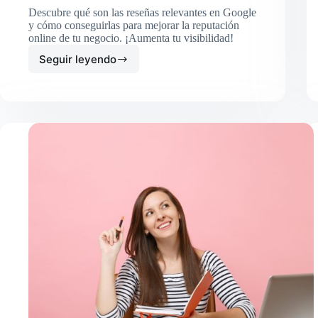
Descubre qué son las reseñas relevantes en Google
y cómo conseguirlas para mejorar la reputación
online de tu negocio. ¡Aumenta tu visibilidad!
Seguir leyendo
Reseñas
relevantes
en
Google:
qué
son
y
cómo
conseguirlas