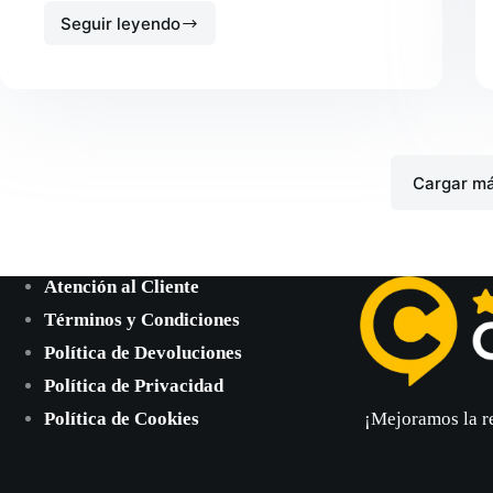
Seguir leyendo
Cómo
hacer
una
búsqueda
efectiva
en
Google
Maps
Cargar m
Atención al Cliente
Términos y Condiciones
Política de Devoluciones
Política de Privacidad
Política de Cookies
¡Mejoramos la r