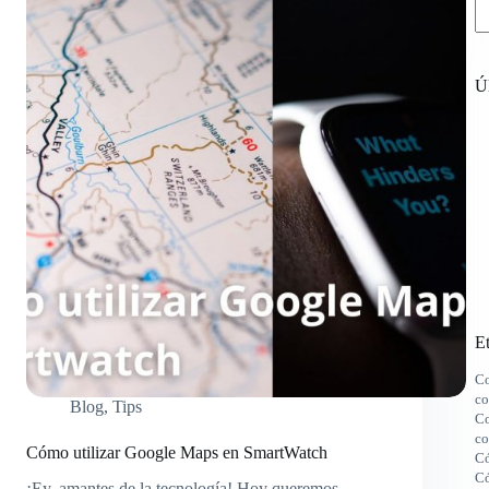
Úl
Et
Co
co
Blog
,
Tips
Co
co
Cómo utilizar Google Maps en SmartWatch
Có
Có
¡Ey, amantes de la tecnología! Hoy queremos