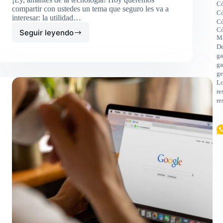
Có
compartir con ustedes un tema que seguro les va a
Có
interesar: la utilidad…
Có
Có
Seguir leyendo
Cómo
M
utilizar
De
Google
ga
Maps
ga
ge
en
Lo
SmartWatch
re
re