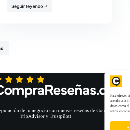
Seguir leyendo
Cómo
hacer
mapa
desde
archivo
KML
en
Google
ás
Maps
Para ofrecer l
acceder a la i
datos como el 
eputación de tu negocio con nuevas reseñas de Google Maps,
retirar el cons
TripAdvisor y Trustpilot!
A