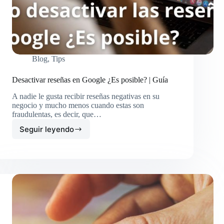
Blog
,
Tips
Desactivar reseñas en Google ¿Es posible? | Guía
A nadie le gusta recibir reseñas negativas en su
negocio y mucho menos cuando estas son
fraudulentas, es decir, que…
Seguir leyendo
Desactivar
reseñas
en
Google
¿Es
posible?
|
Guía