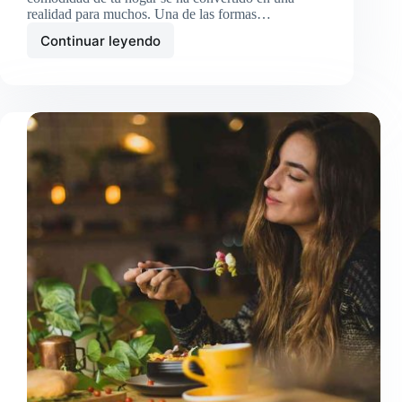
realidad para muchos. Una de las formas…
Continuar leyendo
Ganar
dinero
escribiendo
reseñas
en
Trustpilot:
Guía
Completa