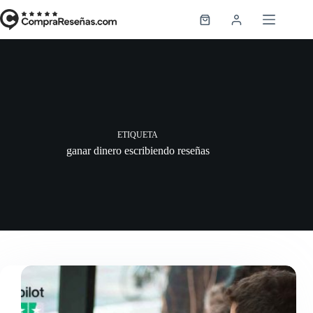
Saltar
al
Carro
contenido
de
compra
ETIQUETA
ganar dinero escribiendo reseñas