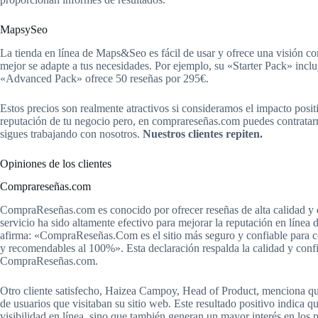
MapsySeo
La tienda en línea de Maps&Seo es fácil de usar y ofrece una visión co
mejor se adapte a tus necesidades. Por ejemplo, su «Starter Pack» incl
«Advanced Pack» ofrece 50 reseñas por 295€.
Estos precios son realmente atractivos si consideramos el impacto positi
reputación de tu negocio pero, en comprareseñas.com puedes contratarno
sigues trabajando con nosotros.
Nuestros clientes repiten.
Opiniones de los clientes
Comprareseñas.com
CompraReseñas.com es conocido por ofrecer reseñas de alta calidad y de 
servicio ha sido altamente efectivo para mejorar la reputación en línea
afirma: «CompraReseñas.Com es el sitio más seguro y confiable para c
y recomendables al 100%». Esta declaración respalda la calidad y confi
CompraReseñas.com.
Otro cliente satisfecho, Haizea Campoy, Head of Product, menciona q
de usuarios que visitaban su sitio web. Este resultado positivo indica
visibilidad en línea, sino que también generan un mayor interés en los 