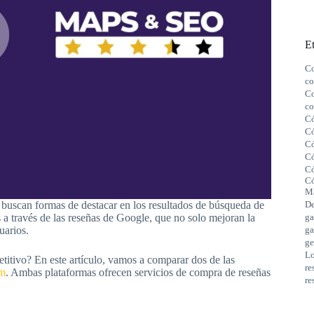
Et
Co
co
Co
co
Có
Có
Có
Có
Có
Có
M
De
 buscan formas de destacar en los resultados de búsqueda de
ga
s a través de las reseñas de Google, que no solo mejoran la
ga
uarios.
ge
Lo
titivo? En este artículo, vamos a comparar dos de las
re
om
. Ambas plataformas ofrecen servicios de compra de reseñas
re