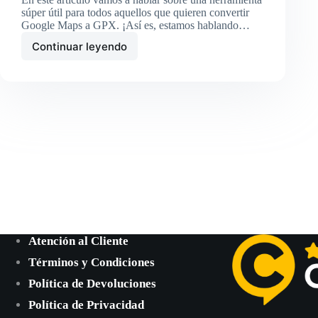
súper útil para todos aquellos que quieren convertir
Google Maps a GPX. ¡Así es, estamos hablando…
Continuar leyendo
Cómo
seguir
GPX
en
Google
Maps
Atención al Cliente
Términos y Condiciones
Política de Devoluciones
Política de Privacidad