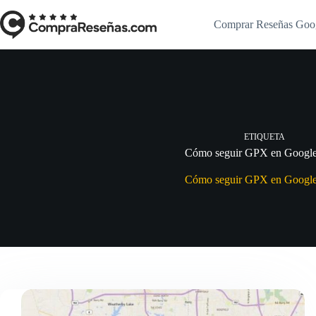
Saltar
al
Comprar Reseñas Goo
contenido
ETIQUETA
Cómo seguir GPX en Googl
Cómo seguir GPX en Googl