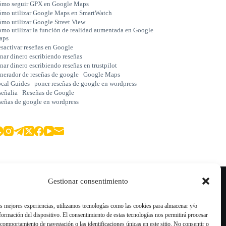
mo seguir GPX en Google Maps
mo utilizar Google Maps en SmartWatch
mo utilizar Google Street View
mo utilizar la función de realidad aumentada en Google
aps
sactivar reseñas en Google
nar dinero escribiendo reseñas
nar dinero escribiendo reseñas en trustpilot
nerador de reseñas de google
Google Maps
cal Guides
poner reseñas de google en wordpress
señalia
Reseñas de Google
señas de google en wordpress
Blog
Gestionar consentimiento
Comprar Reseñas Google
Comprar Reseñas TripAdvisor
as mejores experiencias, utilizamos tecnologías como las cookies para almacenar y/o
nformación del dispositivo. El consentimiento de estas tecnologías nos permitirá procesar
Comprar Reseñas Trustpilot
comportamiento de navegación o las identificaciones únicas en este sitio. No consentir o