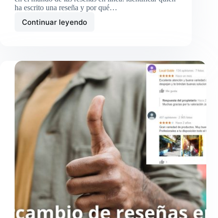
ha escrito una reseña y por qué…
Continuar leyendo
¿Cómo
saber
quien
ha
escrito
una
reseña
en
Google
My
Business?