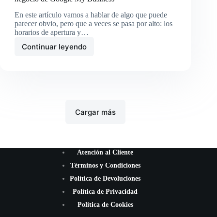
En este artículo vamos a hablar de algo que puede
parecer obvio, pero que a veces se pasa por alto: los
horarios de apertura y…
Continuar leyendo
Cómo
mostrar
horarios
de
apertura
y
cierre
Cargar más
en
tu
negocio
de
Google
Atención al Cliente
My
Términos y Condiciones
Business
Política de Devoluciones
Política de Privacidad
Política de Cookies