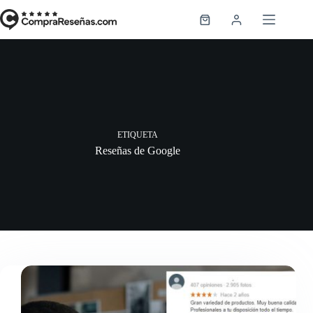
Saltar
al
Carro
contenido
de
compra
ETIQUETA
Reseñas de Google