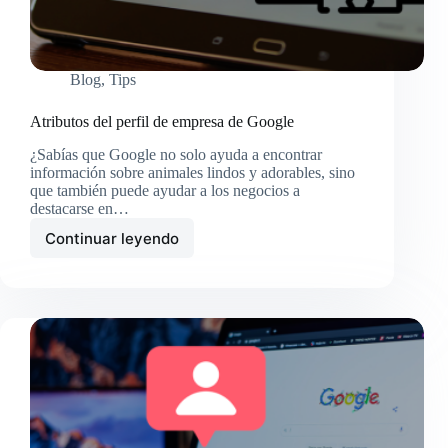
Blog
,
Tips
Atributos del perfil de empresa de Google
¿Sabías que Google no solo ayuda a encontrar
información sobre animales lindos y adorables, sino
que también puede ayudar a los negocios a
destacarse en…
Continuar leyendo
Atributos
del
perfil
de
empresa
de
Google