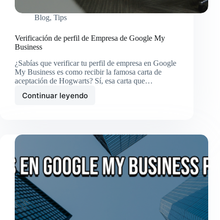
Blog
,
Tips
Verificación de perfil de Empresa de Google My
Business
¿Sabías que verificar tu perfil de empresa en Google
My Business es como recibir la famosa carta de
aceptación de Hogwarts? Sí, esa carta que…
Continuar leyendo
Verificación
de
perfil
de
Empresa
de
Google
My
Business