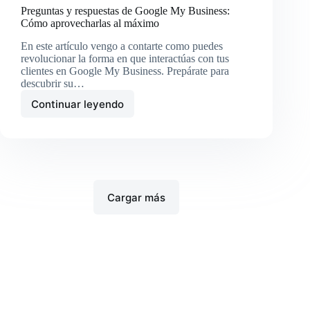
Preguntas y respuestas de Google My Business:
Cómo aprovecharlas al máximo
En este artículo vengo a contarte como puedes
revolucionar la forma en que interactúas con tus
clientes en Google My Business. Prepárate para
descubrir su…
Continuar leyendo
Preguntas
y
respuestas
de
Google
My
Business:
Cargar más
Cómo
aprovecharlas
al
máximo