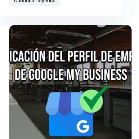
Continuar leyendo
Seguidores
de
Google
My
Business