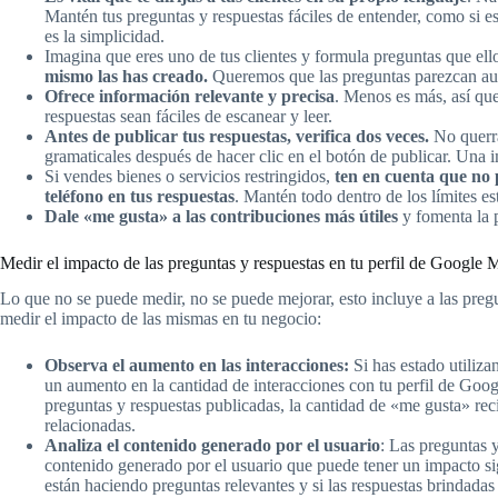
Mantén tus preguntas y respuestas fáciles de entender, como si e
es la simplicidad.
Imagina que eres uno de tus clientes y formula preguntas que el
mismo las has creado.
Queremos que las preguntas parezcan aut
Ofrece información relevante y precisa
. Menos es más, así que
respuestas sean fáciles de escanear y leer.
Antes de publicar tus respuestas, verifica dos veces.
No querrá
gramaticales después de hacer clic en el botón de publicar. Una 
Si vendes bienes o servicios restringidos,
ten en cuenta que no 
teléfono en tus respuestas
. Mantén todo dentro de los límites es
Dale «me gusta» a las contribuciones más útiles
y fomenta la 
Medir el impacto de las preguntas y respuestas en tu perfil de Google
Lo que no se puede medir, no se puede mejorar, esto incluye a las pregu
medir el impacto de las mismas en tu negocio:
Observa el aumento en las interacciones:
Si has estado utiliz
un aumento en la cantidad de interacciones con tu perfil de Goo
preguntas y respuestas publicadas, la cantidad de «me gusta» reci
relacionadas.
Analiza el contenido generado por el usuario
: Las preguntas 
contenido generado por el usuario que puede tener un impacto sig
están haciendo preguntas relevantes y si las respuestas brindadas 