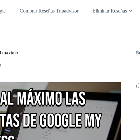
gle
Comprar Reseñas Tripadvisor
Eliminar Reseñas
al máximo
B
s
Úl