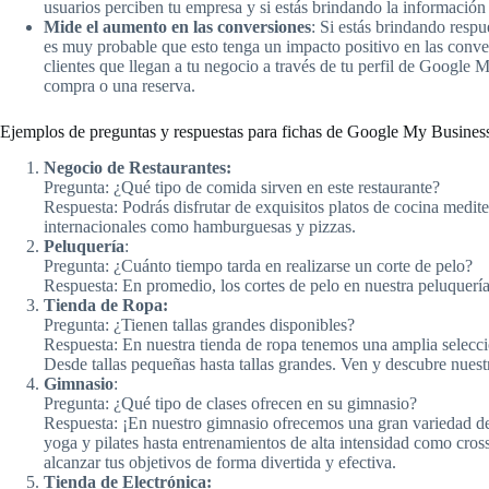
usuarios perciben tu empresa y si estás brindando la información
Mide el aumento en las conversiones
: Si estás brindando respue
es muy probable que esto tenga un impacto positivo en las conv
clientes que llegan a tu negocio a través de tu perfil de Google
compra o una reserva.
Ejemplos de preguntas y respuestas para fichas de Google My Busines
Negocio de Restaurantes:
Pregunta: ¿Qué tipo de comida sirven en este restaurante?
Respuesta: Podrás disfrutar de exquisitos platos de cocina medite
internacionales como hamburguesas y pizzas.
Peluquería
:
Pregunta: ¿Cuánto tiempo tarda en realizarse un corte de pelo?
Respuesta: En promedio, los cortes de pelo en nuestra peluquería
Tienda de Ropa:
Pregunta: ¿Tienen tallas grandes disponibles?
Respuesta: En nuestra tienda de ropa tenemos una amplia selección
Desde tallas pequeñas hasta tallas grandes. Ven y descubre nuest
Gimnasio
:
Pregunta: ¿Qué tipo de clases ofrecen en su gimnasio?
Respuesta: ¡En nuestro gimnasio ofrecemos una gran variedad de 
yoga y pilates hasta entrenamientos de alta intensidad como cross
alcanzar tus objetivos de forma divertida y efectiva.
Tienda de Electrónica: