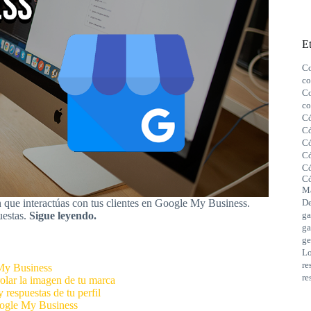
Et
Co
co
Co
co
Có
Có
Có
Có
Có
Có
M
De
n que interactúas con tus clientes en Google My Business.
ga
uestas.
Sigue leyendo.
ga
ge
Lo
re
 My Business
re
rolar la imagen de tu marca
y respuestas de tu perfil
Google My Business