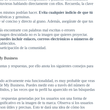
stuvieras hablando directamente con ellos. Recuerda, la clave
los mismos podrían hacer.
Evita cualquier indicio de que tú
énticas y genuinas.
 sé conciso y directo al grano. Además, asegúrate de que tus
s encontrarte con palabras mal escritas o errores
imagen descuidada no es la imagen que quieres proyectar.
puedes incluir enlaces, correos electrónicos o números de
tablecidos.
participación de la comunidad.
 My Business
ntas y respuestas, por ello anota los siguientes consejos para
ando activamente esta funcionalidad, es muy probable que veas
gle My Business. Puedes medir esto a través del número de
bidos, y las veces que tu perfil ha aparecido en las búsquedas
y respuestas generadas por los usuarios son una forma de
nificativo en la imagen de tu marca. Observa si los usuarios
son útiles y precisas. Esto te dará una idea de cómo los