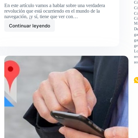
Có
En este artículo vamos a hablar sobre una verdadera
Có
revolución que está ocurriendo en el mundo de la
Có
navegación, ¡y sí, tiene que ver con…
Có
M
Continuar leyendo
Cómo
De
utilizar
ga
la
ga
función
ge
Lo
de
re
realidad
re
aumentada
en
Google
Maps