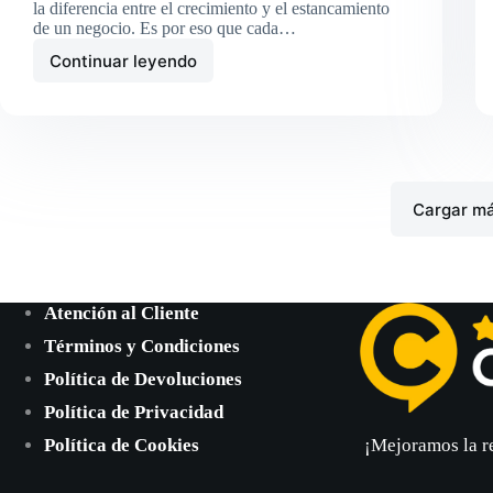
la diferencia entre el crecimiento y el estancamiento
de un negocio. Es por eso que cada…
Continuar leyendo
¿CompraReseñas.com
vs.
Resenalia?
Escoge
la
mejor
opción
Cargar m
para
ti
Atención al Cliente
Términos y Condiciones
Política de Devoluciones
Política de Privacidad
Política de Cookies
¡Mejoramos la r