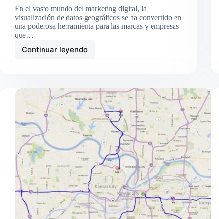
En el vasto mundo del marketing digital, la
visualización de datos geográficos se ha convertido en
una poderosa herramienta para las marcas y empresas
que…
Continuar leyendo
Cómo
hacer
mapa
desde
archivo
KML
en
Google
Maps