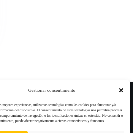
Blog
Gestionar consentimiento
Comprar Reseñas Google
Comprar Reseñas TripAdvisor
as mejores experiencias, utilizamos tecnologías como las cookies para almacenar y/o
nformación del dispositivo. El consentimiento de estas tecnologías nos permitirá procesar
Comprar Reseñas Trustpilot
comportamiento de navegación o las identificaciones únicas en este sitio. No consentir o
entimiento, puede afectar negativamente a ciertas características y funciones.