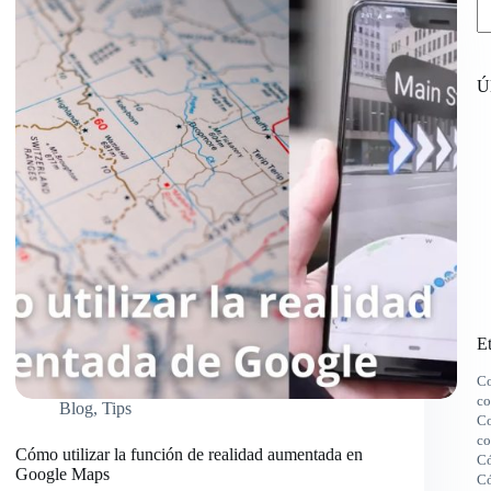
Úl
Et
Co
co
Blog
,
Tips
Co
co
Cómo utilizar la función de realidad aumentada en
Có
Google Maps
Có