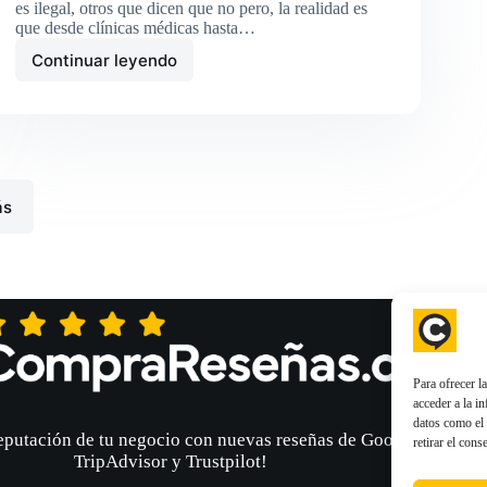
es ilegal, otros que dicen que no pero, la realidad es
que desde clínicas médicas hasta…
Continuar leyendo
¿CompraReseñas.com
vs.
Don
Valoración?
Escoge
la
mejor
ás
opción
para
ti
Para ofrecer l
acceder a la i
datos como el 
eputación de tu negocio con nuevas reseñas de Google Maps,
retirar el cons
TripAdvisor y Trustpilot!