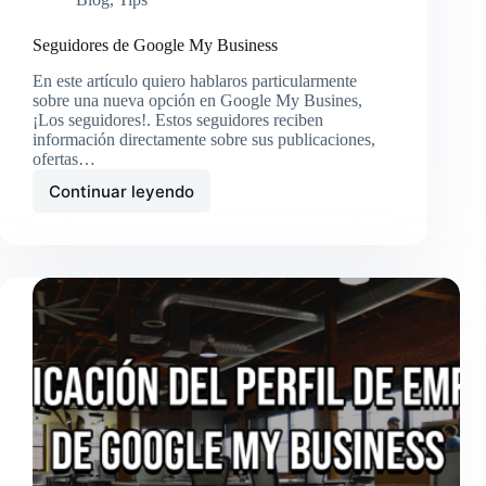
Seguidores de Google My Business
En este artículo quiero hablaros particularmente
sobre una nueva opción en Google My Busines,
¡Los seguidores!. Estos seguidores reciben
información directamente sobre sus publicaciones,
ofertas…
Continuar leyendo
Seguidores
de
Google
My
Business