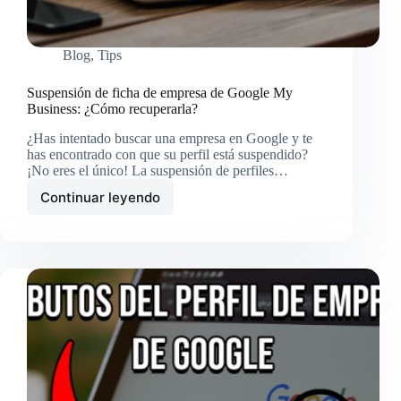
Blog
,
Tips
Suspensión de ficha de empresa de Google My
Business: ¿Cómo recuperarla?
¿Has intentado buscar una empresa en Google y te
has encontrado con que su perfil está suspendido?
¡No eres el único! La suspensión de perfiles…
Continuar leyendo
Suspensión
de
ficha
de
empresa
de
Google
My
Business:
¿Cómo
recuperarla?