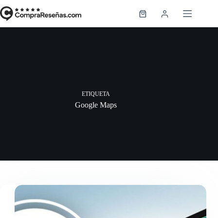
Saltar
al
Carro
contenido
de
compra
ETIQUETA
Google Maps