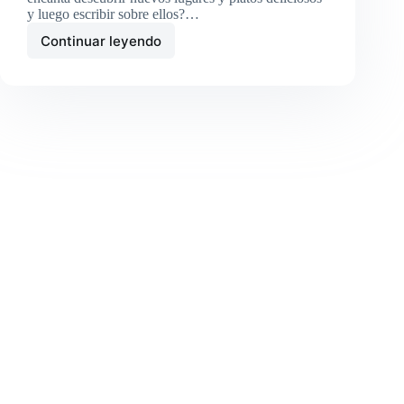
y luego escribir sobre ellos?…
Continuar leyendo
Cómo
ganar
dinero
haciendo
reseñas
en
TripAdvisor