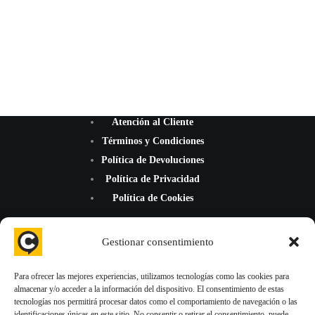
Atención al Cliente
Términos y Condiciones
Política de Devoluciones
Política de Privacidad
Política de Cookies
Gestionar consentimiento
Para ofrecer las mejores experiencias, utilizamos tecnologías como las cookies para
almacenar y/o acceder a la información del dispositivo. El consentimiento de estas
¡Mejoramos la reputación de tu negocio con nuevas reseñas de
tecnologías nos permitirá procesar datos como el comportamiento de navegación o las
Google Maps, TripAdvisor y Trustpilot!
identificaciones únicas en este sitio. No consentir o retirar el consentimiento, puede