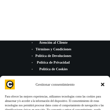
Atención al Cliente
Términos y Condiciones
Política de Devoluciones
Política de Privacidad
Política de Cookies
Gestionar consentimiento
Para ofrecer las mejores experiencias, utilizamos tecnologías como las cookies para
almacenar y/o acceder a la información del dispositivo. El consentimiento de estas
¡Mejoramos la reputación de tu negocio con nuevas reseñas de
tecnologías nos permitirá procesar datos como el comportamiento de navegación o las
Google Maps, TripAdvisor y Trustpilot!
identificaciones únicas en este sitio. No consentir o retirar el consentimiento, puede