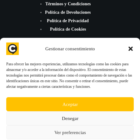
Términos y Condiciones
Política de Devoluciones
Política de Privacidad
Política de Cookies
Gestionar consentimiento
Para ofrecer las mejores experiencias, utilizamos tecnologías como las cookies para
almacenar y/o acceder a la información del dispositivo. El consentimiento de estas
¡Mejoramos la reputación de tu negocio con nuevas reseñas de
tecnologías nos permitirá procesar datos como el comportamiento de navegación o las
Google Maps, TripAdvisor y Trustpilot!
identificaciones únicas en este sitio. No consentir o retirar el consentimiento, puede
afectar negativamente a ciertas características y funciones.
Aceptar
Blog
Denegar
Comprar Reseñas Google
Comprar Reseñas TripAdvisor
Ver preferencias
Comprar Reseñas Trustpilot