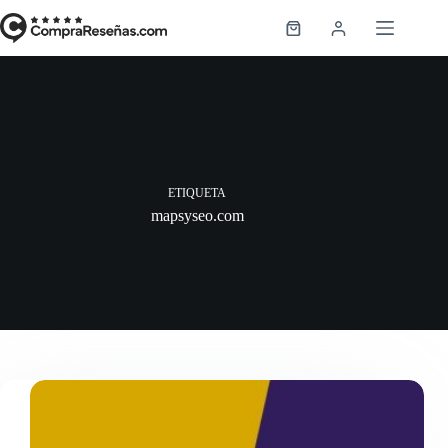
Saltar
al
Carro
contenido
de
compra
ETIQUETA
mapsyseo.com