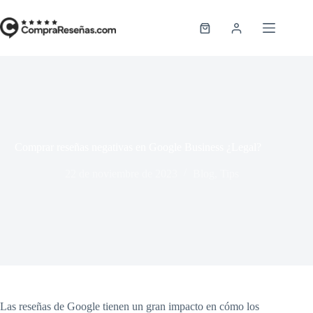
Saltar
al
contenido
Carro
de
compra
Comprar reseñas negativas en Google Business ¿Legal?
22 de noviembre de 2023
Blog
,
Tips
Las reseñas de Google tienen un gran impacto en cómo los