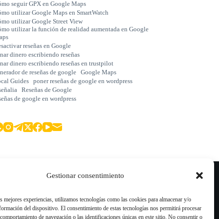
mo seguir GPX en Google Maps
mo utilizar Google Maps en SmartWatch
mo utilizar Google Street View
mo utilizar la función de realidad aumentada en Google
aps
sactivar reseñas en Google
nar dinero escribiendo reseñas
nar dinero escribiendo reseñas en trustpilot
nerador de reseñas de google
Google Maps
cal Guides
poner reseñas de google en wordpress
señalia
Reseñas de Google
señas de google en wordpress
Blog
Gestionar consentimiento
Comprar Reseñas Google
Comprar Reseñas TripAdvisor
as mejores experiencias, utilizamos tecnologías como las cookies para almacenar y/o
nformación del dispositivo. El consentimiento de estas tecnologías nos permitirá procesar
Comprar Reseñas Trustpilot
comportamiento de navegación o las identificaciones únicas en este sitio. No consentir o