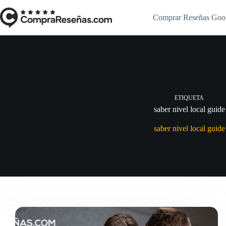
Saltar
al
Comprar Reseñas Goo
contenido
ETIQUETA
saber nivel local guide
saber nivel local guide