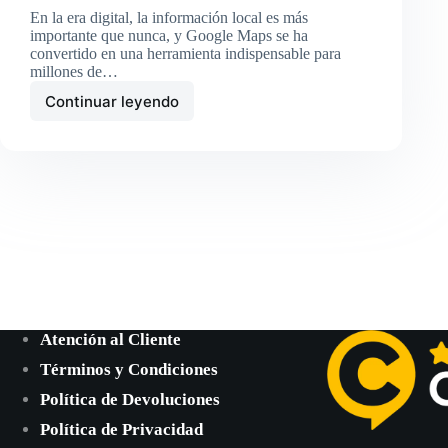
En la era digital, la información local es más
importante que nunca, y Google Maps se ha
convertido en una herramienta indispensable para
millones de…
Continuar leyendo
Descubre
tu
Nivel
de
Local
Guide
en
Google
Maps:
Guía
Completa
y
Detallada
Atención al Cliente
Términos y Condiciones
Política de Devoluciones
Política de Privacidad