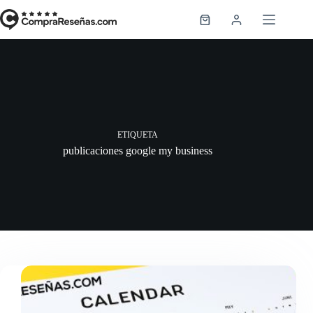
Saltar
al
Carro
contenido
de
compra
ETIQUETA
publicaciones google my business