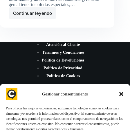
genial tener tus ofertas especiales,…
Continuar leyendo
Programar
publicaciones
de
Google
My
Business
Atención al Cliente
Términos y Condiciones
Política de Devoluciones
Política de Privacidad
Política de Cookies
Gestionar consentimiento
Para ofrecer las mejores experiencias, utilizamos tecnologías como las cookies para
almacenar y/o acceder a la información del dispositivo. El consentimiento de estas
¡Mejoramos la reputación de tu negocio con nuevas reseñas de
tecnologías nos permitirá procesar datos como el comportamiento de navegación o las
Google Maps, TripAdvisor y Trustpilot!
identificaciones únicas en este sitio. No consentir o retirar el consentimiento, puede
afectar negativamente a ciertas características y funciones.