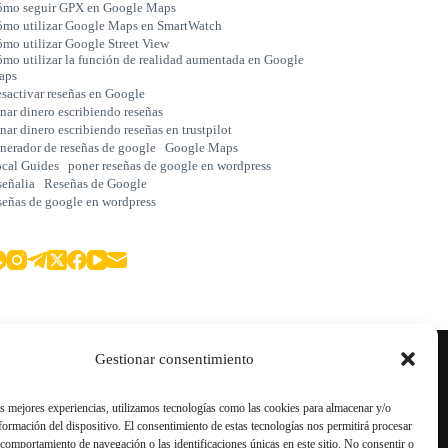
mo seguir GPX en Google Maps
mo utilizar Google Maps en SmartWatch
mo utilizar Google Street View
mo utilizar la función de realidad aumentada en Google
aps
sactivar reseñas en Google
nar dinero escribiendo reseñas
nar dinero escribiendo reseñas en trustpilot
nerador de reseñas de google
Google Maps
cal Guides
poner reseñas de google en wordpress
señalia
Reseñas de Google
señas de google en wordpress
Blog
Gestionar consentimiento
Comprar Reseñas Google
Comprar Reseñas TripAdvisor
as mejores experiencias, utilizamos tecnologías como las cookies para almacenar y/o
nformación del dispositivo. El consentimiento de estas tecnologías nos permitirá procesar
Comprar Reseñas Trustpilot
comportamiento de navegación o las identificaciones únicas en este sitio. No consentir o