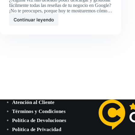
fácilmente todas las reseñas de tu negocio en Google?
¡No te preocupes, porque hoy te mostraremos cómo…
Continuar leyendo
Descargar
reseñas
de
tu
negocio
en
Google
Atención al Cliente
Términos y Condiciones
Política de Devoluciones
Política de Privacidad