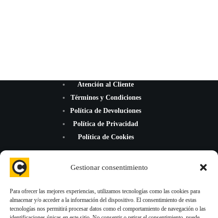
Atención al Cliente
Términos y Condiciones
Política de Devoluciones
Política de Privacidad
Política de Cookies
Gestionar consentimiento
Para ofrecer las mejores experiencias, utilizamos tecnologías como las cookies para
almacenar y/o acceder a la información del dispositivo. El consentimiento de estas
¡Mejoramos la reputación de tu negocio con nuevas reseñas de
tecnologías nos permitirá procesar datos como el comportamiento de navegación o las
Google Maps, TripAdvisor y Trustpilot!
identificaciones únicas en este sitio. No consentir o retirar el consentimiento, puede