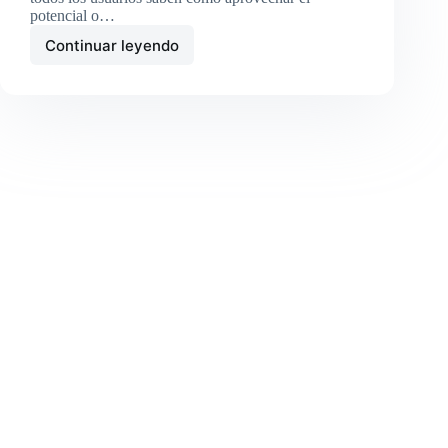
potencial o…
Continuar leyendo
Contactar
con
Soporte
de
Google
My
Business