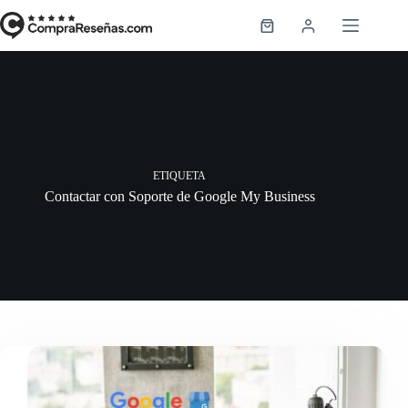
Saltar
al
Carro
contenido
de
compra
ETIQUETA
Contactar con Soporte de Google My Business