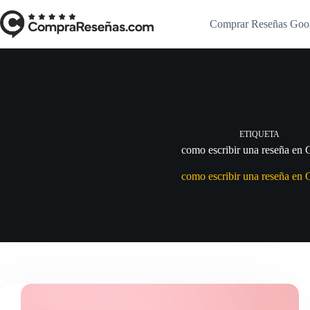
Saltar
al
Comprar Reseñas Goo
contenido
ETIQUETA
como escribir una reseña en
como escribir una reseña en