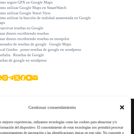
mo seguir GPX en Google Maps
mo utilizar Google Maps en SmartWatch
mo utilizar Google Street View
mo utilizar la función de realidad aumentada en Google
aps
sactivar reseñas en Google
nar dinero escribiendo reseñas
nar dinero escribiendo reseñas en trustpilot
nerador de reseñas de google
Google Maps
cal Guides
poner reseñas de google en wordpress
señalia
Reseñas de Google
señas de google en wordpress
Blog
Gestionar consentimiento
Comprar Reseñas Google
Comprar Reseñas TripAdvisor
as mejores experiencias, utilizamos tecnologías como las cookies para almacenar y/o
nformación del dispositivo. El consentimiento de estas tecnologías nos permitirá procesar
Comprar Reseñas Trustpilot
comportamiento de navegación o las identificaciones únicas en este sitio. No consentir o