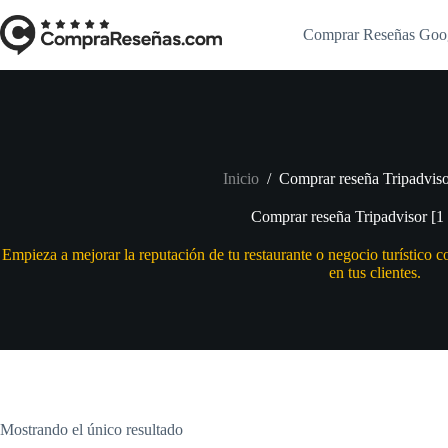
Saltar
al
Comprar Reseñas Goo
contenido
Inicio
/
Comprar reseña Tripadviso
Comprar reseña Tripadvisor [1
Empieza a mejorar la reputación de tu restaurante o negocio turístico 
en tus clientes.
Mostrando el único resultado