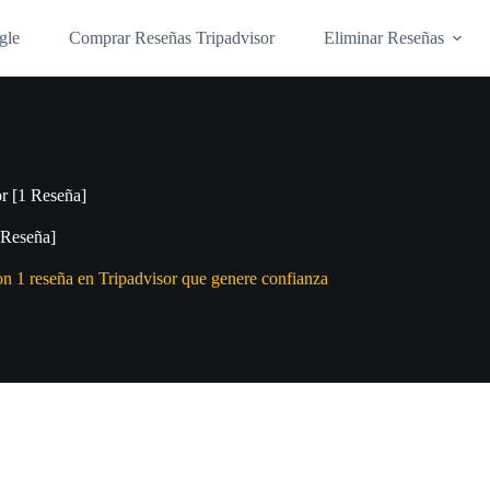
gle
Comprar Reseñas Tripadvisor
Eliminar Reseñas
r [1 Reseña]
 Reseña]
con 1 reseña en Tripadvisor que genere confianza