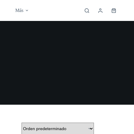
Más
Carro
de
compra